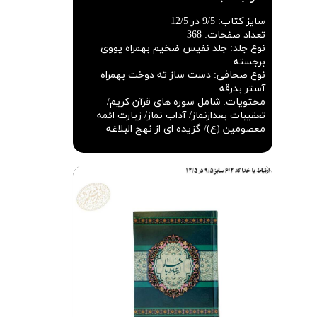
سایز کتاب
:
9/5 در 12/5
تعداد صفحات
:
368
نوع جلد
:
جلد نفیس ضخیم بهمراه یووی
برجسته
نوع صحافی
:
دست ساز ته دوخت بهمراه
آستر بدرقه
محتویات
:
شامل سوره های قرآن کریم/
تعقیبات بعدازنماز/ آداب نماز/ زیارت ائمه
معصومین (ع)/ گزیده ای از نهج البلاغه