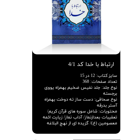
ارتباط با خدا کد 4/1
سایز کتاب
:
12 در 15
تعداد صفحات
:
368
نوع جلد
:
جلد نفیس ضخیم بهمراه یووی
برجسته
نوع صحافی
:
دست ساز ته دوخت بهمراه
آستر بدرقه
محتویات
:
شامل سوره های قرآن کریم/
تعقیبات بعدازنماز/ آداب نماز/ زیارت ائمه
معصومین (ع)/ گزیده ای از نهج البلاغه