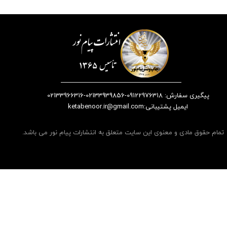
پیگیری سفارش: 09122976318-02133939856-02133966316
​​​​​​​​​​​​​​ایمیل پشتیبانی:ketabenoor.ir@gmail.com
تمام حقوق مادی و معنوی این سایت متعلق به انتشارات پیام نور می باشد.