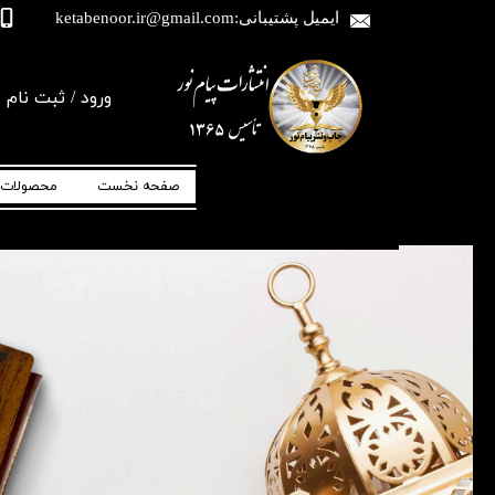
ایمیل پشتیبانی:ketabenoor.ir@gmail.com
ورود
/
ثبت نام
حساب کاربری من
منتخب مفاتیح-
تغییر گذر واژه
مجموعه نفیس کتاب-
منتخب مفاتیح
الجنان-یادبود-اموات-ادعیه-دعا-ارتباط با خدا-
صفحه نخست
محصولات
قرآن-یس-الرحمن-رمضان-جوشن کبیر-انعام-
جامعه کبیره-عرفه-ندبه-کمیل-زیارت-عاشورا-
توسل-جعبه-پاکت-نفیس-ترحیم-مرحوم-متوفی-
سفارشات
شب-قدر-اول-قبر-آل-صلوات-محمد-حاج-شیخ-
عباس-قمی
خروج از حساب کا