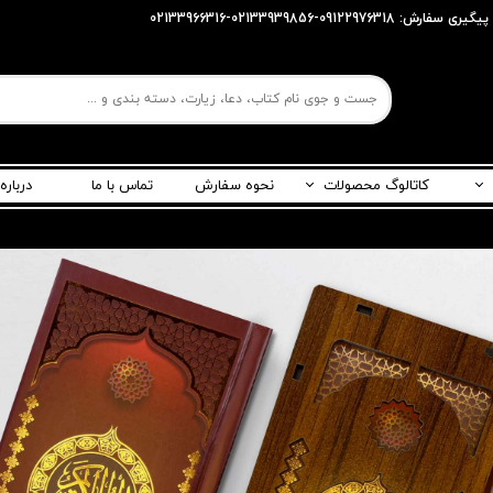
پیگیری سفارش: 09122976318-02133939856-02133966316
کاتالوگ محصولات
نحوه سفارش
تماس با ما
درباره
ربری