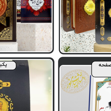
پکی
صفحه