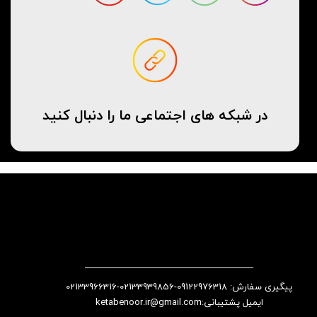
در شبکه های اجتماعی ما را دنبال کنید
پیگیری سفارش: 09122976318-02133939856-02133966316
​​​​​​​​​​​​​​ایمیل پشتیبانی:ketabenoor.ir@gmail.com