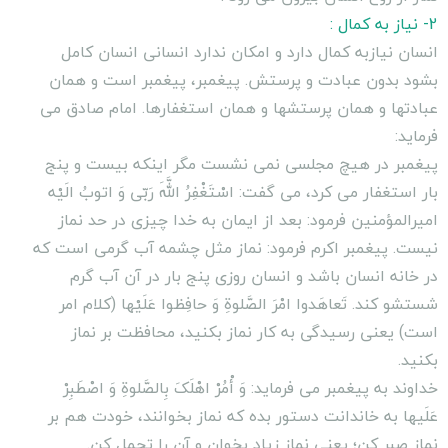
2- نیاز به کمال :
انسان نیازبه کمال دارد و امکان ندارد انسانى انسان کامل
بشود بدون عبادت و پرستش. پیغمبر، پیغمبر است و همان
عبادتها و همان پرستشها و همان استغفارها. امام صادق مى
فرماید:
پیغمبر در هیچ مجلسى نمى نشست مگر اینکه بیست و پنج
بار استغفار مى کرد، مى گفت: اسْتَغْفِرُ اللَّهَ رَبّى وَ اتوبُ الَیْه
امیرالمؤمنین فرمود: بعد از ایمان به خدا چیزى در حد نماز
نیست. پیغمبر اکرم فرمود: نماز مثل چشمه آب گرمى است که
در خانه انسان باشد و انسان روزى پنج بار در آن آب گرم
شستشو کند. تَعاهَدوا امْرَ الصَّلوةِ وَ حافِظوا عَلَیْها (کلام امر
است) یعنى رسیدگى به کار نماز بکنید، محافظت بر نماز
بکنید.
خداوند به پیغمبر مى فرماید: وَ أْمُرْ اهْلَکَ بِالصَّلوةِ وَ اصْطَبِرْ
عَلَیها به خاندانت دستور بده که نماز بخوانند، خودت هم بر
نماز صبر کن؛ یعنى نماز زیاد بخوان و آن را تحمل کن.