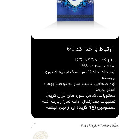
ارتباط با خدا کد 6/1
سایز کتاب
:
9/5 در 12/5
تعداد صفحات
:
368
نوع جلد
:
جلد نفیس ضخیم بهمراه یووی
برجسته
نوع صحافی
:
دست ساز ته دوخت بهمراه
آستر بدرقه
محتویات
:
شامل سوره های قرآن کریم/
تعقیبات بعدازنماز/ آداب نماز/ زیارت ائمه
معصومین (ع)/ گزیده ای از نهج البلاغه