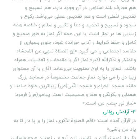
هم معارف بلند اسلامی در آن وجود دارد، هم تسبیح و
تقدیس لفظی است و هم تقدیس عملی می‌باشد. رکوع و
سجود و تسبیح و تحمید و دعا و تکبیر و سلام و خلاصه همة
زیبایی ها در نماز است. با این همه اگر نماز به طور صحیح و
کامل با حفظ شرایط و آداب خوانده شود، جلوی بسیاری از
مفاسد اجتماعی را می گیرد: «إنّ الصلاة تنهی عن الفحشاء
والمنکر و لذکرالله اکبر» نماز اگر با مقدمات و تعقیبات همراه
باشد،‌ انسان را به اوج معنویت می‌رساند. اذان با آن محتوای
زیبا دل را می نوازد. نماز جماعت مخصوصاً در مساجد بزرگ
مانند مسجد الحرام و مسجد النّبی(ص) زیباترین جلوة عبادت و
همدلی و یکرنگی و صفا و صمیمیت است. پیامبر(ص) فرمود:
«نماز نور چشم من است.»
4- آرامش روانى
در قرآن آمده است: «اقم الصلوة لذکرى، نماز را بر پا دار تا به
یاد من باشى»
یکى از نویسندگان در تفسیر این آیه مى نویسد: «روح واساس