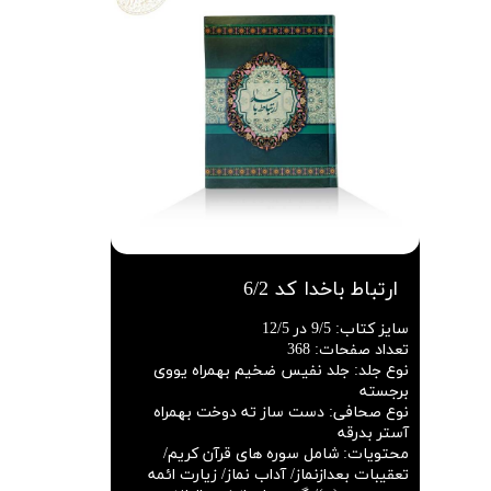
ارتباط باخدا کد 6/2
سایز کتاب
:
9/5 در 12/5
تعداد صفحات
:
368
نوع جلد
:
جلد نفیس ضخیم بهمراه یووی
برجسته
نوع صحافی
:
دست ساز ته دوخت بهمراه
آستر بدرقه
محتویات
:
شامل سوره های قرآن کریم/
تعقیبات بعدازنماز/ آداب نماز/ زیارت ائمه