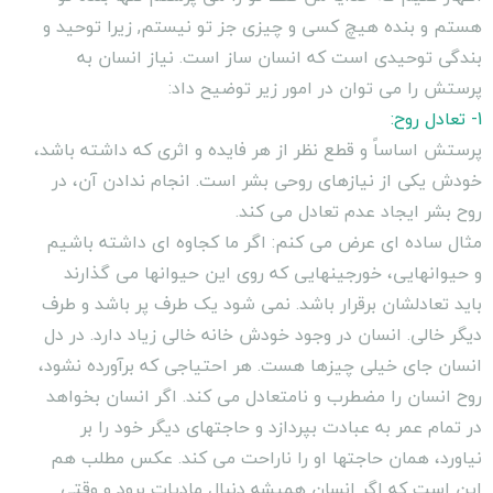
هستم و بنده هیچ کسی و چیزی جز تو نیستم, زیرا توحید و
بندگی توحیدی است که انسان ساز است. نیاز انسان به
پرستش را می توان در امور زیر توضیح داد:
1- تعادل روح:
پرستش اساساً و قطع نظر از هر فایده و اثرى که داشته باشد،
خودش یکى از نیازهاى روحى بشر است. انجام ندادن آن، در
روح بشر ایجاد عدم تعادل مى کند.
مثال ساده اى عرض مى کنم: اگر ما کجاوه اى داشته باشیم
و حیوانهایى، خورجینهایى که روى این حیوانها مى گذارند
باید تعادلشان برقرار باشد. نمى شود یک طرف پر باشد و طرف
دیگر خالى. انسان در وجود خودش خانه خالى زیاد دارد. در دل
انسان جاى خیلى چیزها هست. هر احتیاجى که برآورده نشود،
روح انسان را مضطرب و نامتعادل مى کند. اگر انسان بخواهد
در تمام عمر به عبادت بپردازد و حاجتهاى دیگر خود را بر
نیاورد، همان حاجتها او را ناراحت مى کند. عکس مطلب هم
این است که اگر انسان همیشه دنبال مادیات برود و وقتى