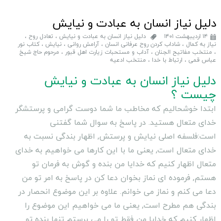
دلیل نیاز انسان به عبادت و نیایش
۱۴ اردیبهشت ۱۴۰۱
دلیل نیاز انسان به عبادت و نیایش
،
تعادل روح
،
نیاز به کمال
،
شاداب کردن روح عرفانی انسان
،
آرامش روانى
،
نیایش
،
کتاب نور
،
منتخب مفاتیح الجنان
،
آداب و مستحبات زيارت اهل قبور
،
مرحوم حاج شيخ
عباس قمى
،
ارتباط با خدا
،
منتخب ادعیه
دلیل نیاز انسان به عبادت و نیایش
چیست ؟
ابتدا خوشحالیم که مخاطب ما شما دوست گرامی و پرستشگر
خدای متعال هستید. در پاسخ به سوال شما گفتنی
است:فلسفه اصلی نیایش و پرستش, اظهار بندگی نسبت به
خدای متعال است, یعنی ما با این کارها می خواهیم به خدای
متعال اظهار کنیم که خدایا من بنده و گوش به فرمان تو
هستم, فرموده ای نماز بخوان دعا کن در پاسخ به امر تو من
دعا می کنم و نماز می خوانم. علاوه بر این موضوع انحصار در
بندگی هم مطرح است, یعنی ما می خواهیم این موضوع را
اظهار کنیم که خدایا من فقط تو را می پرستم تنها بنده تو