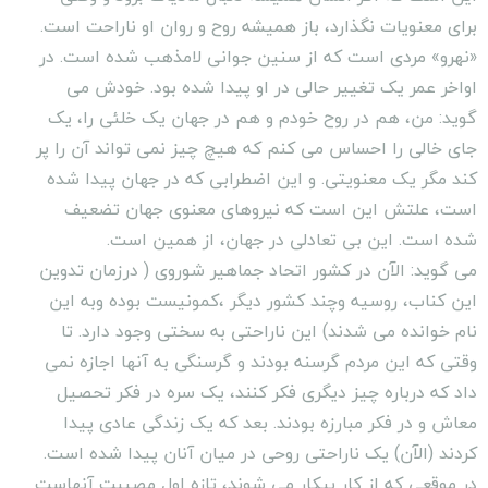
براى معنویات نگذارد، باز همیشه روح و روان او ناراحت است.
«نهرو» مردى است که از سنین جوانى لامذهب شده است. در
اواخر عمر یک تغییر حالى در او پیدا شده بود. خودش مى
گوید: من، هم در روح خودم و هم در جهان یک خلئى را، یک
جاى خالى را احساس مى کنم که هیچ چیز نمى تواند آن را پر
کند مگر یک معنویتى. و این اضطرابى که در جهان پیدا شده
است، علتش این است که نیروهاى معنوى جهان تضعیف
شده است. این بى تعادلى در جهان، از همین است.
مى گوید: الآن در کشور اتحاد جماهیر شوروى ( درزمان تدوین
این کناب، روسیه وچند کشور دیگر ،کمونیست بوده وبه این
نام خوانده می شدند) این ناراحتى به سختى وجود دارد. تا
وقتى که این مردم گرسنه بودند و گرسنگى به آنها اجازه نمى
داد که درباره چیز دیگرى فکر کنند، یک سره در فکر تحصیل
معاش و در فکر مبارزه بودند. بعد که یک زندگى عادى پیدا
کردند (الآن) یک ناراحتى روحى در میان آنان پیدا شده است.
در موقعى که از کار بیکار مى شوند، تازه اول مصیبت آنهاست