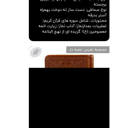
برجسته
نوع صحافی
:
دست ساز ته دوخت بهمراه
آستر بدرقه
محتویات
:
شامل سوره های قرآن کریم/
تعقیبات بعدازنماز/ آداب نماز/ زیارت ائمه
معصومین (ع)/ گزیده ای از نهج البلاغه
مجموعه نفیس جعبه دار
★
★