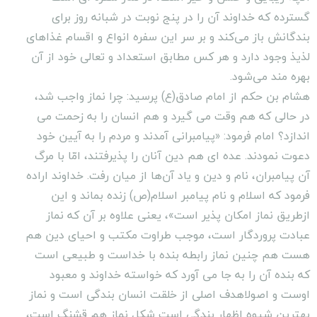
گسترده که خداوند آن را در پنج نوبت در شبانه روز برای
بندگانش باز می‌کند و بر سر این سفره انواع و اقسام غذاهای
لذیذ وجود دارد و هر کس مطابق استعداد و تعالی خود از آن
بهره مند می‌شود.
هشام بن حکم از امام صادق(ع) پرسید: چرا نماز واجب شد،
در حالی که هم وقت می گیرد و هم انسان را به زحمت می
اندازد؟ امام فرمود: «پیامبرانی آمدند و مردم را به آیین خود
دعوت نمودند. عده ای هم دین آنان را پذیرفتند، امّا با مرگ
آن پیامبران، نام و دین و یاد آن‌ها از میان رفت. خداوند اراده
فرمود که اسلام و نام پیامبر اسلام(ص) زنده بماند و این
ازطریق نماز امکان پذیر است»، یعنی علاوه بر آن که نماز
عبادت پروردگار است، موجب طراوت مکتب و احیای دین هم
هست هم چنین نماز رابطه بنده با خداست و طبیعی است
که بنده آن را به جا می آورد که خواسته خداوند و معبود
اوست و اصولاهدف اصلی از خلقت انسان بندگی است و نماز
بهترین شیوه اظهار بندگی است شکل نماز هم قشنگ است،