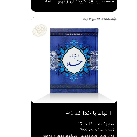
معصومین (ع)/ گزیده ای از نهج البلاغه
ارتباط با خدا کد 4/1
سایز کتاب
:
12 در 15
تعداد صفحات
:
368
نوع جلد
:
جلد نفیس ضخیم بهمراه یووی