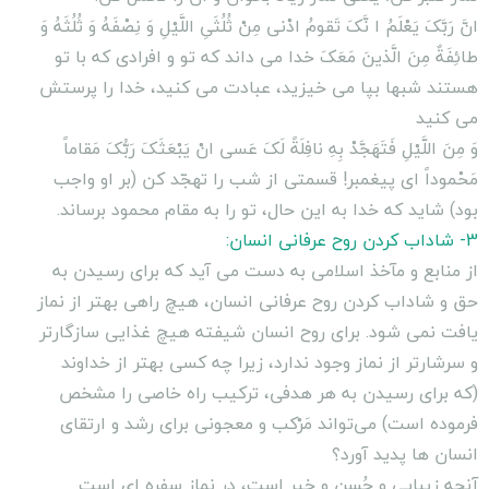
انَّ رَبَّکَ یَعْلَمُ ا نَّکَ تَقومُ ادْنى مِنْ ثُلُثَىِ اللَّیْلِ وَ نِصْفَهُ وَ ثُلُثَهُ وَ
طائِفَةٌ مِنَ الَّذینَ مَعَکَ خدا مى داند که تو و افرادى که با تو
هستند شبها بپا مى خیزید، عبادت مى کنید، خدا را پرستش
مى کنید
وَ مِنَ اللَّیْلِ فَتَهَجَّدْ بِهِ نافِلَةً لَکَ عَسى انْ یَبْعَثَکَ رَبُّکَ مَقاماً
مَحْموداً اى پیغمبر! قسمتى از شب را تهجّد کن (بر او واجب
بود) شاید که خدا به این حال، تو را به مقام محمود برساند.
3- شاداب کردن روح عرفانی انسان:
از منابع و مآخذ اسلامی به دست می آید که برای رسیدن به
حق و شاداب کردن روح عرفانی انسان، هیچ راهی بهتر از نماز
یافت نمی شود. برای روح انسان شیفته هیچ غذایی سازگارتر
و سرشارتر از نماز وجود ندارد، زیرا چه کسی بهتر از خداوند
(که برای رسیدن به هر هدفی، ترکیب راه خاصی را مشخص
فرموده است) می‌تواند مَرْکب و معجونی برای رشد و ارتقای
انسان ها پدید آورد؟
آنچه زیبایی و حُسن و خیر است، در نماز سفره ای است