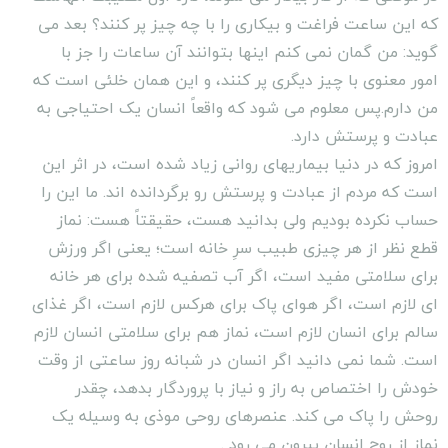
که این ساعت فراغت و بیکارى را با چه چیز پر کنند؟ بعد مى
گوید: من گمان نمى کنم اینها بتوانند آن ساعات را جز با
امور معنوى با چیز دیگرى پر کنند، و این همان خلئى است که
من دارم.پس معلوم مى شود که واقعاً انسان یک احتیاجى به
عبادت و پرستش دارد.
امروز که در دنیا بیماریهاى روانى زیاد شده است، در اثر این
است که مردم از عبادت و پرستش رو برگردانده اند. ما این را
حساب نکرده بودیم ولى بدانید هست، حقیقتاً هست: نماز
قطع نظر از هر چیزى طبیب سرِ خانه است؛ یعنى اگر ورزش
براى سلامتى مفید است، اگر آب تصفیه شده براى هر خانه
اى لازم است، اگر هواى پاک براى هرکس لازم است، اگر غذاى
سالم براى انسان لازم است، نماز هم براى سلامتى انسان لازم
است. شما نمى دانید اگر انسان در شبانه روز ساعتى از وقت
خودش را اختصاص به راز و نیاز با پروردگار بدهد، چقدر
روحش را پاک مى کند. عنصرهاى روحى موذى به وسیله یک
نماز از روح انسان بیرون مى رود .