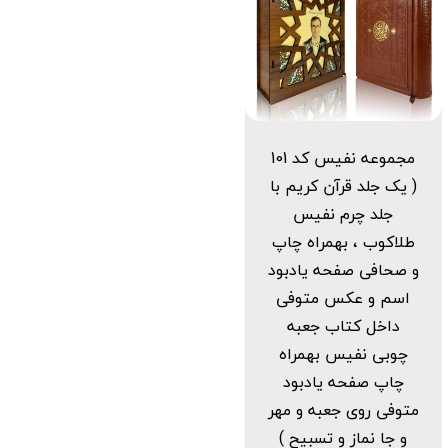
مجموعه نفیس کد 101
( یک جلد قرآن کریم با
جلد چرم نفیس
طلاکوب ، بهمراه چاپ
و صحافی صفحه یادبود
اسم و عکس متوفی
داخل کتاب جعبه
چوبی نفیس بهمراه
چاپ صفحه یادبود
متوفی روی جعبه و مهر
و جا نماز و تسبیح )