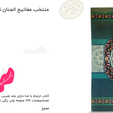
منتخب مفاتیح الجنان 
تعدادصفحات 368 صفحه چاپ رنگی نوع صحافی دست ساز ته دوخت بهمراه آستربدرقه
سبز