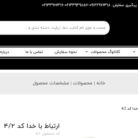
پیگیری سفارش: 09122976318-02133939856-02133966316
کاتالوگ محصولات
نحوه سفارش
تماس با ما
درباره
ربری
خانه | محصولات | مشخصات محصول
دا کد 4/2
ارتباط با خدا کد 4/2
کد محصول: 4/2