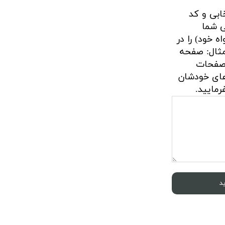
ابی و کد
ی شما
 خود) را در
 مثال: صفحه
 کد 4 و شعر کد 2) صفحات
های خودشان
مایید.
د