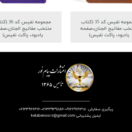
مجموعه نفیس کد 35 (کتاب
مجموعه نفیس کد 
خب مفاتیح الجنان،صفحه
منتخب مفاتیح الجنان،صف
یادبود، پاکت نفیس)
یادبود، پاکت نفیس)
پیگیری سفارش: 09122976318-02133939856-02133966316
​​​​​​​​​​​​​​ایمیل پشتیبانی:ketabenoor.ir@gmail.com