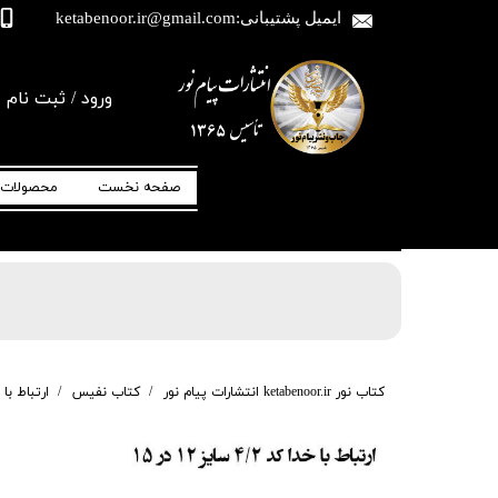
ایمیل پشتیبانی:ketabenoor.ir@gmail.com
ورود
/
ثبت نام
حساب کاربری من
منتخب مفاتیح-
تغییر گذر واژه
مجموعه نفیس کتاب-
منتخب مفاتیح
الجنان-یادبود-اموات-ادعیه-دعا-ارتباط با خدا-
صفحه نخست
محصولات
قرآن-یس-الرحمن-رمضان-جوشن کبیر-انعام-
جامعه کبیره-عرفه-ندبه-کمیل-زیارت-عاشورا-
توسل-جعبه-پاکت-نفیس-ترحیم-مرحوم-متوفی-
سفارشات
شب-قدر-اول-قبر-آل-صلوات-محمد-حاج-شیخ-
عباس-قمی
خروج از حساب کا
کتاب نور ketabenoor.ir انتشارات پیام نور
کتاب نفیس
ارتباط با خ