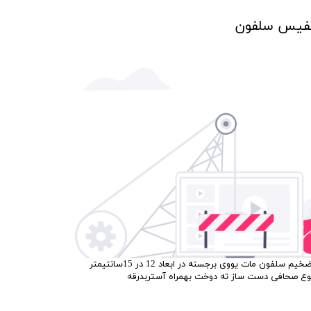
نفیس سلفون
کتاب ارتباط با خدا دارای جلد نفیس ضخیم سلفون مات یووی برجسته در ابعاد 12 در 15سانتیمتر