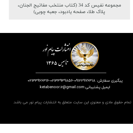
مجموعه نفیس کد 34 (کتاب منتخب مفاتیح الجنان،
پلاک طلا، صفحه یادبود، جعبه چوبی)
پیگیری سفارش: 09122976318-02133939856-02133966316
​​​​​​​​​​​​​​ایمیل پشتیبانی:ketabenoor.ir@gmail.com
تمام حقوق مادی و معنوی این سایت متعلق به انتشارات پیام نور می باشد.