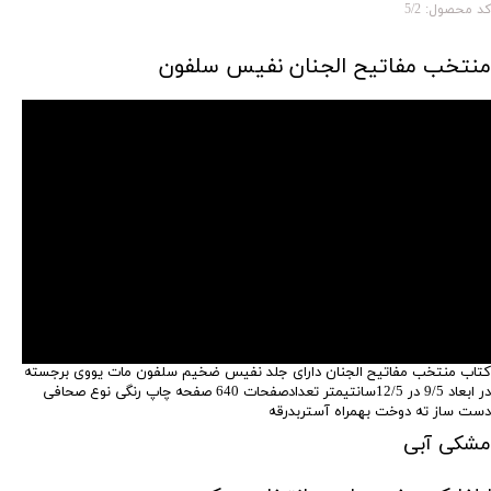
کد محصول: 5/2
منتخب مفاتیح الجنان نفیس سلفون
کتاب منتخب مفاتیح الجنان دارای جلد نفیس ضخیم سلفون مات یووی برجسته
در ابعاد 9/5 در 12/5سانتیمتر تعدادصفحات 640 صفحه چاپ رنگی نوع صحافی
دست ساز ته دوخت بهمراه آستربدرقه
مشکی آبی