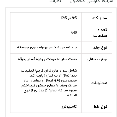
شرایط گارانتی محصول
نظرات
سایز کتاب
9/5 در 12/5
تعداد
640
صفحات
نوع جلد
جلد نفیس ضخیم بهمراه یووی برجسته
نوع صحافی
دست ساز ته دوخت بهمراه آستر بدرقه
شامل سوره های قرآن کریم/ تعقیبات
بعدازنماز/ آداب نماز/ زیارت ائمه
معصومین (ع)/ اعمال و دعاهای ماه
محتویات
مبارک رمضان/ دعای جوشن کبیر/ختم
سوره مبارکه انعام/ گزیده ای از نهج
البلاغه
نوع خط
کامپیوتری