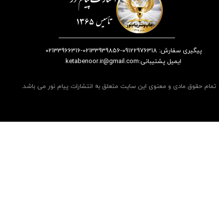
پیگیری سفارش: 09122976318-02133939856-02133966316
​​​​​​​​​​​​​​ایمیل پشتیبانی:ketabenoor.ir@gmail.com
تمام حقوق مادی و معنوی این سایت متعلق به انتشارات پیام نور می باشد.