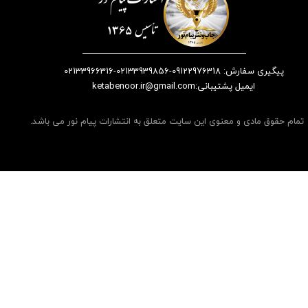
پیگیری سفارش: 09122976318-02133939856-02133966316
​​​​​​​​​​​​​​ایمیل پشتیبانی:ketabenoor.ir@gmail.com
تمام حقوق مادی و معنوی این سایت متعلق به انتشارات پیام نور می باشد.