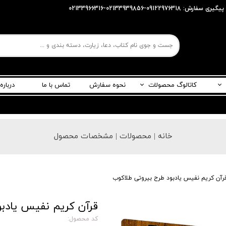
پیگیری سفارش: 09122976318-02133939856-02133966316
کاتالوگ محصولات
نحوه سفارش
تماس با ما
درباره
ربری
خانه | محصولات | مشخصات محصول
رآن کریم نفیس یادبود طرح بیروتی طلاکوب
قرآن کریم نفیس یادبو
کد محصول: