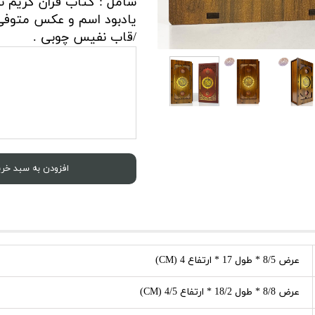
شامل : کتاب قرآن کریم 
یادبود اسم و عکس متوفی
/قاب نفیس چوبی .
افزودن به سبد خری
عرض 8/5 * طول 17 * ارتفاع 4 (CM)
عرض 8/8 * طول 18/2 * ارتفاع 4/5 (CM)