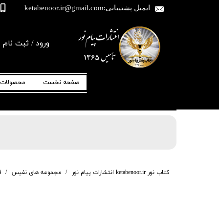
ایمیل پشتیبانی:ketabenoor.ir@gmail.com
ورود
/
ثبت نام
حساب کاربری من
منتخب مفاتیح-
تغییر گذر واژه
مجموعه نفیس کتاب-
منتخب مفاتیح
الجنان-یادبود-اموات-ادعیه-دعا-ارتباط با خدا-
صفحه نخست
محصولات
قرآن-یس-الرحمن-رمضان-جوشن کبیر-انعام-
جامعه کبیره-عرفه-ندبه-کمیل-زیارت-عاشورا-
توسل-جعبه-پاکت-نفیس-ترحیم-مرحوم-متوفی-
سفارشات
شب-قدر-اول-قبر-آل-صلوات-محمد-حاج-شیخ-
عباس-قمی
خروج از حساب کا
کتاب نور ketabenoor.ir انتشارات پیام نور
مجموعه های نفیس
ق