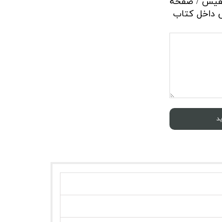
نفیس / صفحه
 داخل کتاب
د